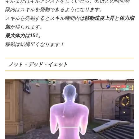
キルまたはキルアシストをしていたら、5sほどの時間制
限内はスキルを発動できるようになります。
スキルを発動するとスキル時間内は
移動速度上昇
と
体力増
加
が得られます。
最大体力は151。
移動は結構早くなります！
ノット・デッド・イェット