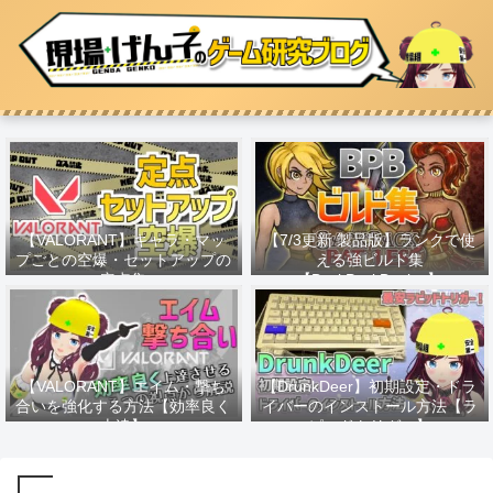
【VALORANT】キャラ・マッ
【7/3更新 製品版】ランクで使
プごとの空爆・セットアップの
える強ビルド集
定点集
【BackPackBattles】
【VALORANT】エイム・撃ち
【DrunkDeer】初期設定・ドラ
合いを強化する方法【効率良く
イバーのインストール方法【ラ
上達】
ピッドトリガー】