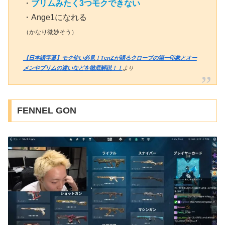
・
ブリムみたく3つモクできない
・Ange1になれる
（かなり
微妙
そう）
【日本語字幕】モク使い必見！TenZが語るクローブの第一印象とオー
メンやブリムの違いなどを徹底解説！！
より
FENNEL GON