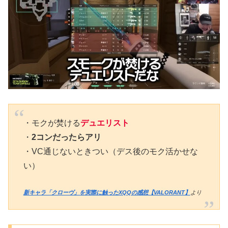
・モクが焚ける
デュエリスト
・
2コンだったらアリ
・VC通じないときつい（デス後のモク活かせな
い）
新キャラ「クローヴ」を実際に触ったXQQの感想【VALORANT】
より