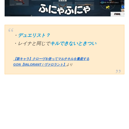
・
デュエリスト？
・
レイナと同じで
キルできないときつい
【新キャラ】クローヴを使ってマルチキルを量産する
GON【VALORANT / ヴァロラント】
より