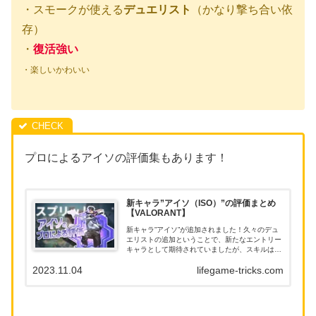
・スモークが使える
デュエリスト
（かなり撃ち合い依
存）
・
復活強い
・楽しいかわいい
プロによるアイソの評価集もあります！
新キャラ”アイソ（ISO）”の評価まとめ
【VALORANT】
新キャラ”アイソ”が追加されました！久々のデュ
エリストの追加ということで、新たなエントリー
キャラとして期待されていましたが、スキルはど
うやらそうでも無い様子・・・。実際強いの？弱
2023.11.04
lifegame-tricks.com
いの？というのを探るために、アイソのプロによ
る評価をまとめてみ...