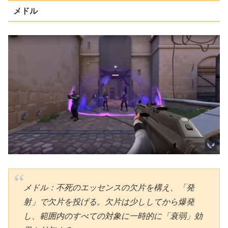
メドル
メドル：不死のエッセンスの欠片を構え、「発
射」で欠片を投げる。欠片は少ししてから爆発
し、範囲内のすべての対象に一時的に「衰弱」効