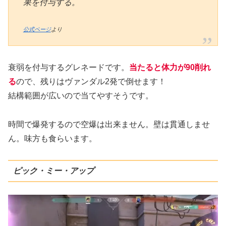
果を付与する。
公式ページ
より
衰弱を付与するグレネードです。
当たると体力が90削れ
る
ので、残りはヴァンダル2発で倒せます！
結構範囲が広いので当てやすそうです。
時間で爆発するので空爆は出来ません。壁は貫通しませ
ん。味方も食らいます。
ピック・ミー・アップ