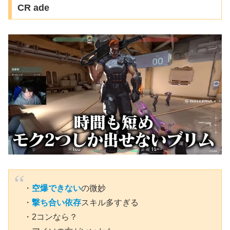
CR ade
・
空爆できない
の微妙
・
撃ち合い依存
スキル多すぎる
・2コンなら？