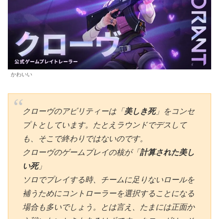
かわいい
クローヴのアビリティーは「
美しき死
」をコンセ
プトとしています。たとえラウンドでデスして
も、そこで終わりではないのです。
クローヴのゲームプレイの核が「
計算された美し
い死
」
ソロでプレイする時、チームに足りないロールを
補うためにコントローラーを選択することになる
場合も多いでしょう。とは言え、たまには正面か