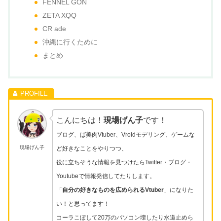
FENNEL GON
ZETA XQQ
CR ade
沖縄に行くために
まとめ
こんにちは！
現場げん子
です！
ブログ、ば美肉Vtuber、Vroidモデリング、ゲームな
現場げん子
ど好きなことをやりつつ、
役に立ちそうな情報を見つけたらTwitter・ブログ・
Youtubeで情報発信してたりします。
「
自分の好きなものを広められるVtuber
」になりた
い！と思ってます！
コーラこぼして20万のパソコン壊したり水道止めら