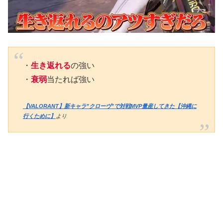
・
生き返れる
の強い
・
衰弱
当たれば強い
【VALORANT】新キャラ”クローヴ”で対戦MVP量産してきた【沖縄に
行くために】
より