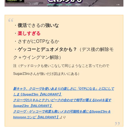
・
復活
できるの
強いな
・
楽しすぎる
・さすがにOTPなるか
・
ゲッコーとデュオメタかも？
（デス後の解除モ
ク＋ウイングマン解除）
注（デッドロックも使いこなして同じようなこと言ってたので
SugarZ3roさんが強いだけ説は大いにある）
新キャラ、クローヴを使いあまりの楽しさに「OTPになる」と口にして
しまうSugarZ3ro【VALORANT】
クローヴのスキルとテクいピークの合わせで相手が萎える1vs4を返す
SugarZ3ro【VALORANT】
クローヴ・ゲッコーで何度も救いメタの可能性を感じるSugarZ3ro＆
hiroronnコンビ【VALORANT】
より