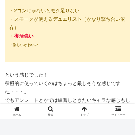
・
2コン
じゃないとモク足りない
・スモークが使える
デュエリスト
（かなり撃ち合い依
存）
・
復活強い
・楽しいかわいい
という感じでした！
積極的に使っていくのはちょっと厳しそうな感じです
ね・・・。
でもアンレートとかでは練習しときたいキャラな感じもし
ました！
ホーム
検索
トップ
サイドバー
また他の方の評価見つけたら追記します～！