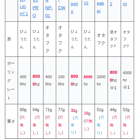
V3
N
-
eak
V2
1
rn
light
LIG
PR
NP-
CW
er
X
HT 2
O
01
オ
オ
ひょ
ひょ
ひょ
ひょ
逆オ
オタ
タ
タ
オタ
形
うた
うた
うた
うた
タフ
フ
フ
フ
フク
ク?
ク?
ん
ん
ん
ん
ク
ク
ポー
リン
800
4000
800
800
400
400
100
8000
2000
0
hz
hz
グ
0
hz
0
hz
0hz
0hz
0hz
hz
hz
※1
※1
レー
ト
60g
54g
71g
77g
51g
44g
52g
31
g
39
g
(
穴
（
穴
(
穴
(
穴
（
穴
（
穴
（
穴
（
穴
重さ
(
穴無
無
無
無
無
有
有
無
無
し
)
り
）
し
)
し
）
し
)
し
)
り
）
し
）
し
）