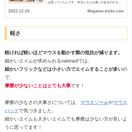
は思っていたんです。本当にそんな違いがあるのかな？
って。試すにしても高いですからね～７万弱です。買っ
2022.12.24
lifegame-tricks.com
たところでそんなに変わらなかったら悲...
軽さ
軽ければ軽いほどマウスを動かす際の抵抗が減ります。
細かいエイムが求められるvalorantでは、
細かいフリックなどは小さい力でエイムすることが多い
の
で、
摩擦が少ないことはとても大事
です！
摩擦の少なさの大事さについては、
マウスソール
や
マウス
パッド
で気づきました。
細かいエイムも大きいエイムでも摩擦は少ない方が良いよ
うに思ってます！