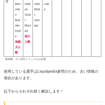
手
Mun
zekk
nAts
Laki
chki
en
Misti
a
n
Victo
c
Boa
r
Jam
ster
Marv
ppi
Derk
ed
e
他大
他超
人数
大人
数
敬称略。※1 別売りドングルが必要
使用している選手はLiquidpedia参照のため、古い情報の
場合があります。
以下からそれぞれ軽く解説します！