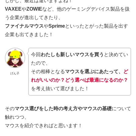
しかし、最近は違いますよね！
VAXEE
や
ZOWIE
など、他のゲーミングデバイス製品を扱
う企業が進出してきたり、
ファイナルマウス
や
Sprime
といったとがった製品を出す
企業も出てきました！
今回
わたしも新しいマウスを買う
と決めてい
たので、
その相棒となる
マウスを選ぶにあたって、
ど
げん子
れがいいのか？どう選べば最適になるのか？
を考え抜いて選びました！
その
マウス選びをした時の考え方やマウスの基礎
について
触れつつ、
マウスを紹介できればと思います！