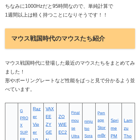
ちなみに1000Hzだと95時間なので、単純計算で
1週間以上は軽く持つことになりそうです！！
マウス戦国時代のマウスたち紹介
マウス戦国時代に登場した最近のマウスたちをまとめてみ
ました！
形やポーリングレートなど性能をぱっと見で分かるよう並
べています。
Raz
VAX
G
Final
Pwn
er
EE
ZO
PRO
Spri
Lam
age
mou
ninju
Vip
ZY
WIE
X
Stor
me
zu
se
tso
er
GE
EC2
SUP
mBr
PM
Tho
Sora
Ultra
ER