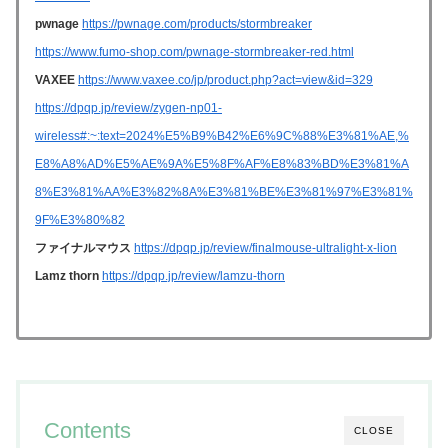
pwnage
https://pwnage.com/products/stormbreaker
https://www.fumo-shop.com/pwnage-stormbreaker-red.html
VAXEE
https://www.vaxee.co/jp/product.php?act=view&id=329
https://dpqp.jp/review/zygen-np01-
wireless#:~:text=2024%E5%B9%B42%E6%9C%88%E3%81%AE,%
E8%A8%AD%E5%AE%9A%E5%8F%AF%E8%83%BD%E3%81%A
8%E3%81%AA%E3%82%8A%E3%81%BE%E3%81%97%E3%81%
9F%E3%80%82
ファイナルマウス
https://dpqp.jp/review/finalmouse-ultralight-x-lion
Lamz thorn
https://dpqp.jp/review/lamzu-thorn
Contents
CLOSE