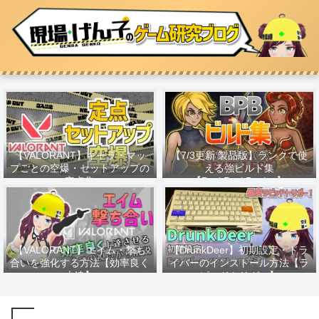
【VALORANT】キャラ・マッ
【7/3更新 製品版】ランクで使
プごとの空爆・セットアップの
える強ビルド集
定点集
【BackPackBattles】
【VALORANT】エイム・撃ち
【DrunkDeer】初期設定・ドラ
合いを強化する方法【効率良く
イバーのインストール方法【ラ
上達】
ピッドトリガー】