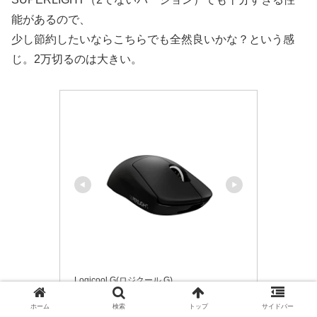
能があるので、
少し節約したいならこちらでも全然良いかな？という感
じ。2万切るのは大きい。
Logicool G(ロジクール G)
Logicool G PRO X SUPERLIGH
ホーム
検索
トップ
サイドバー