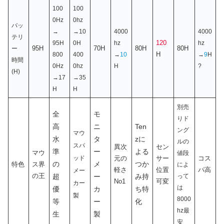
100
100
0Hz
0hz
バッ
→
→10
4000
4000
テリ
120
95H
0H
hz
hz
95H
70H
80H
80H
ー
H
800
400
→
10
→
9
H
時間
0Hz
0hz
H
?
(H)
→17
→35
H
H
別売
全
モ
りド
高
ニ
Ten
ング
マウ
水
タ
zに
ルの
スパ
異次
セン
準
ー
よる
マウ
値段
ッド
元の
サー
コス
の
メ
つか
特色
ス界
によ
軽さ
位置
パ高
メー
の王
超
ー
み持
って
No1
可変
カー
は
優
カ
ち特
製
8000
等
ー
化
hz最
生
製
安