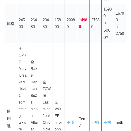
1598
1670
0
245
264
204
158
2998
1498
2758
3
＋
価格
00
80
50
00
0
0
0
＋
500
2750
0?
全
GPR
O
全
Meiy
Raz
f0rsa
er
keN
Dep
全
d4v4
stax
ZOW
1
BuZ
IE
som
z
Laz
全
ethin
MaK
mind
VAX
使
g
o
freak
EE
用
Ten
不明
不明
不明
neth
t3xtu
Alfaj
Chro
hiror
選
Z
re
er
nicle
onn