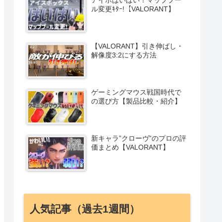
新着記事
【DrunkDeerG75】自動ストッ
ピング!? コスパ最強ラピッド
トリガーキーボード
アイボばいばい！マッププー
ル変更ｷﾀｰ!【VALORANT】
【VALORANT】引き伸ばし・
解像度3:2にする方法