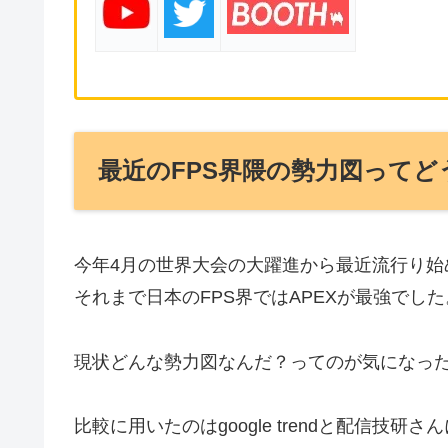
こんにちは！
現場げん子
で
ブログ、ば美肉Vtuber、Vroidモデリ
役に立ちそうな情報を見つけたらTwitter
現場げん子
「
自分の好きなものを広められるVtuber
」
コーラこぼして20万のパソコン壊したり