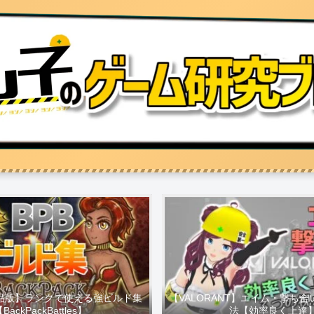
 製品版】ランクで使える強ビルド集
【VALORANT】エイム・撃ち
BackPackBattles】
法【効率良く上達