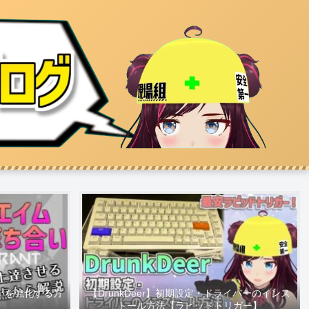
合いを強化する方
【DrunkDeer】初期設定・ドライバーのインス
】
トール方法【ラピッドトリガー】