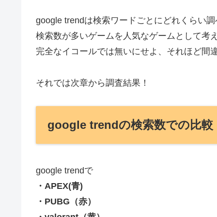
最近のFPS界隈の勢力図ってど
今年4月の世界大会の大躍進から最近流行り始めたv
それまで日本のFPS界ではAPEXが最強でした
現状どんな勢力図なんだ？ってのが気になっ
比較に用いたのはgoogle trendと配信技研
google trendは検索ワードごとにどれ
検索数が多いゲームを人気なゲームとして考
完全なイコールでは無いにせよ、それほど間