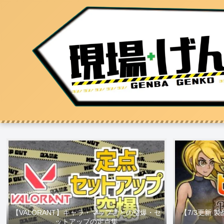
【VALORANT】キャラ・マップごとの空爆・セ
【7/3更新
ットアップの定点集
【