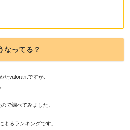
す！
ング、ゲームなど好きなことをやりつつ、
・ブログ・Youtubeで情報発信してたりします。
になりたい！と思ってます！
水道止められたりと基本的にぽんこつ。