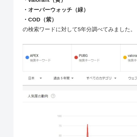
それでは次章から調査結果！
google trendの検索数での比較
google trendで
・APEX(青)
・PUBG（赤）
・valorant（黄）
・オーバーウォッチ（緑）
・COD（紫）
の検索ワードに対して5年分調べてみました。