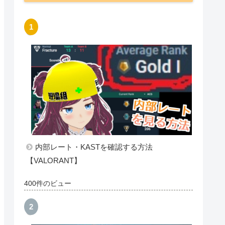
ゲーミングマウス戦国時代で
の選び方【製品比較・紹介】
新キャラ”クローヴ”のプロの評
価まとめ【VALORANT】
人気記事（過去1週間）